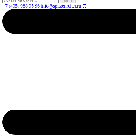
+7 (495) 988 95 96
info@spitzenreiter.ru
🛒