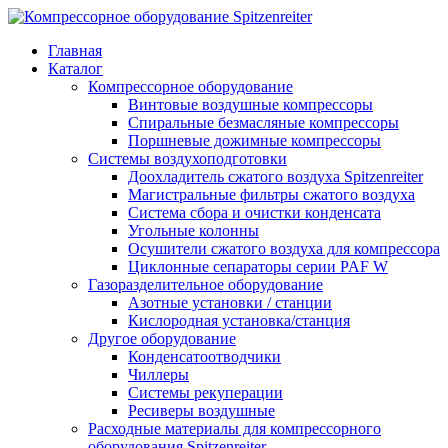
Главная
Каталог
Компрессорное оборудование
Винтовые воздушные компрессоры
Спиральные безмасляные компрессоры
Поршневые дожимные компрессоры
Системы воздухоподготовки
Доохладитель сжатого воздуха Spitzenreiter
Магистральные фильтры сжатого воздуха
Система сбора и очистки конденсата
Угольные колонны
Осушители сжатого воздуха для компрессора
Циклонные сепараторы серии PAF W
Газоразделительное оборудование
Азотные установки / станции
Кислородная установка/станция
Другое оборудование
Конденсатоотводчики
Чиллеры
Системы рекуперации
Ресиверы воздушные
Расходные материалы для компрессорного
оборудования Spitzenreiter