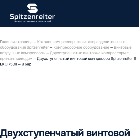
Главная страница
—
Каталог компрессорного и газоразделительного
оборудования Spitzenreiter
—
Компрессорное оборудование
—
Винтовые
воздушные компрессоры
—
Двухступенчатые винтовые компрессоры с
прямым приводом
—
Двухступенчатый винтовой компрессор Spitzenreiter S-
EKO 75DII — 8 бар
Двухступенчатый винтовой