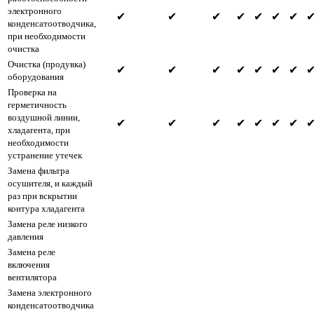
электронного
✔
✔
✔
✔
✔
✔
✔
конденсатоотводчика,
при необходимости
очистка
Очистка (продувка)
✔
✔
✔
✔
✔
✔
✔
оборудования
Проверка на
герметичность
воздушной линии,
✔
✔
✔
✔
✔
✔
✔
хладагента, при
необходимости
устранение утечек
Замена фильтра
осушителя, и каждый
раз при вскрытии
контура хладагента
Замена реле низкого
давления
Замена реле
включения
вентилятора
Замена электронного
конденсатоотводчика