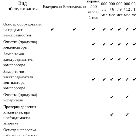
первых
Вид
000
000
000
000
00
Ежедневно
Еженедельно
500
обслуживания
/ 3
/ 6
/ 9
/ 12
/ 
часов /
мес
мес
мес
мес
ме
1 мес
Осмотр оборудования
✔
✔
✔
✔
✔
✔
✔
на предмет
неисправностей
Очистка (продувка)
✔
✔
✔
✔
✔
конденсатора
Замер токов
✔
✔
✔
✔
✔
электродвигателя
компрессора
Замер токов
электродвигателя
✔
✔
✔
✔
✔
вентилятора
компрессора
Очистка (продувка)
✔
✔
испарителя
Проверка давления
хладагента, при
✔
✔
необходимости
заправка
Осмотр и проверка
работоспособности