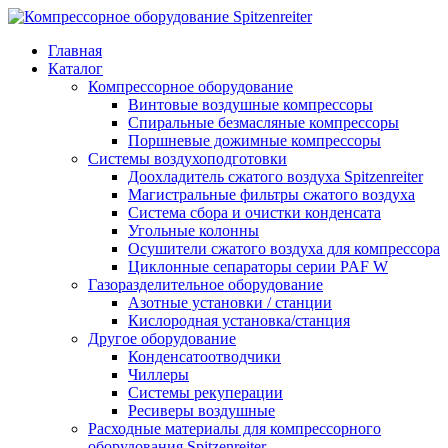
Главная
Каталог
Компрессорное оборудование
Винтовые воздушные компрессоры
Спиральные безмасляные компрессоры
Поршневые дожимные компрессоры
Системы воздухоподготовки
Доохладитель сжатого воздуха Spitzenreiter
Магистральные фильтры сжатого воздуха
Система сбора и очистки конденсата
Угольные колонны
Осушители сжатого воздуха для компрессора
Циклонные сепараторы серии PAF W
Газоразделительное оборудование
Азотные установки / станции
Кислородная установка/станция
Другое оборудование
Конденсатоотводчики
Чиллеры
Системы рекуперации
Ресиверы воздушные
Расходные материалы для компрессорного
оборудования Spitzenreiter