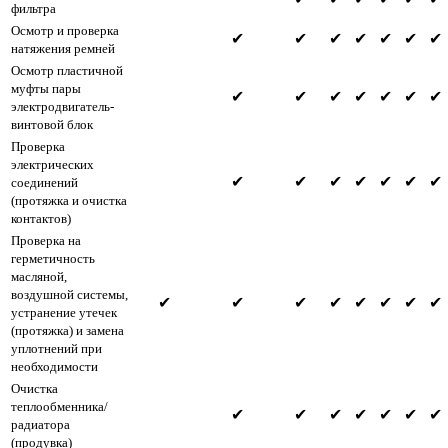
фильтра
Осмотр и проверка
✔
✔
✔
✔
✔
✔
✔
натяжения ремней
Осмотр пластичной
муфты пары
✔
✔
✔
✔
✔
✔
✔
электродвигатель-
винтовой блок
Проверка
электрических
✔
✔
✔
✔
✔
✔
✔
соединений
(протяжка и очистка
контактов)
Проверка на
герметичность
масляной,
воздушной системы,
✔
✔
✔
✔
✔
✔
✔
✔
устранение утечек
(протяжка) и замена
уплотнений при
необходимости
Очистка
теплообменника/
✔
✔
✔
✔
✔
✔
✔
радиатора
(продувка)