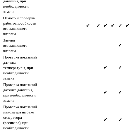
давления, при
необходимости
замена
Осмотр и проверка
работоспособности
✔
✔
✔
✔
✔
✔
всасывающего
клапана
Замена
✔
всасывающего
клапана
Проверка показаний
датчика
✔
✔
температуры, при
необходимости
замена
Проверка показаний
датчика давления,
✔
✔
при необходимости
замена
Проверка показаний
манометра на баке
сепаратора
✔
✔
(ресивера), при
необходимости