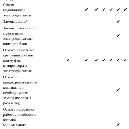
Смазка
✔
✔
✔
✔
✔
✔
подшипников
электродвигателя
✔
Замена ремней
Замена пластичной
муфты пары
✔
электродвигатель-
винтовой блок
Осмотр и проверка
крепления шкивов
✔
✔
✔
✔
✔
✔
✔
или муфты
компрессора и
электродвигателя
Осмотр
предохранительного
клапана, при
✔
необходимости
замена (не реже 1
раза в год)
Осмотр и проверка
работоспособности
клапана
✔
минимального