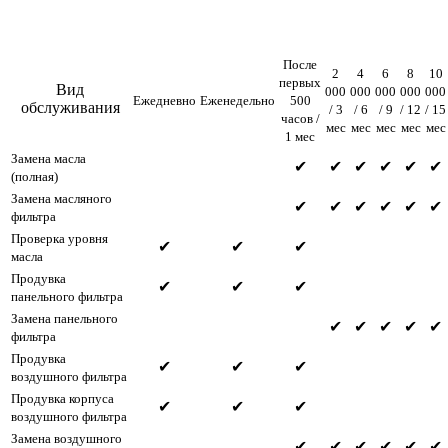
После
2
4
6
8
10
первых
Вид
000
000
000
000
000
Ежедневно
Еженедельно
500
обслуживания
/ 3
/ 6
/ 9
/ 12
/ 15
часов /
мес
мес
мес
мес
мес
1 мес
Замена масла
✔
✔
✔
✔
✔
✔
(полная)
Замена масляного
✔
✔
✔
✔
✔
✔
фильтра
Проверка уровня
✔
✔
✔
масла
Продувка
✔
✔
✔
панельного фильтра
Замена панельного
✔
✔
✔
✔
✔
фильтра
Продувка
✔
✔
✔
воздушного фильтра
Продувка корпуса
✔
✔
✔
воздушного фильтра
Замена воздушного
✔
✔
✔
✔
✔
✔