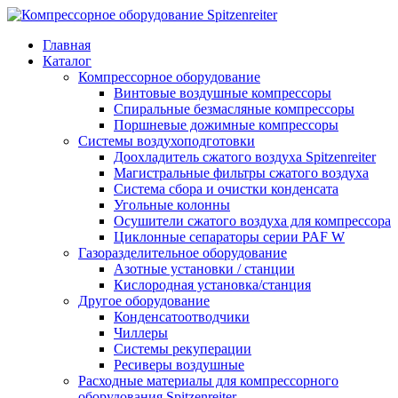
Главная
Каталог
Компрессорное оборудование
Винтовые воздушные компрессоры
Спиральные безмасляные компрессоры
Поршневые дожимные компрессоры
Системы воздухоподготовки
Доохладитель сжатого воздуха Spitzenreiter
Магистральные фильтры сжатого воздуха
Система сбора и очистки конденсата
Угольные колонны
Осушители сжатого воздуха для компрессора
Циклонные сепараторы серии PAF W
Газоразделительное оборудование
Азотные установки / станции
Кислородная установка/станция
Другое оборудование
Конденсатоотводчики
Чиллеры
Системы рекуперации
Ресиверы воздушные
Расходные материалы для компрессорного
оборудования Spitzenreiter