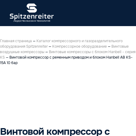
Главная страница
—
Каталог компрессорного и газоразделительного
оборудования Spitzenreiter
—
Компрессорное оборудование
—
Винтовые
воздушные компрессоры
—
Винтовые компрессоры с блоком Hanbell - серия
KS
—
Винтовой компрессор с ременным приводом и блоком Hanbell AB KS-
15A 10 бар
Винтовой компрессор с