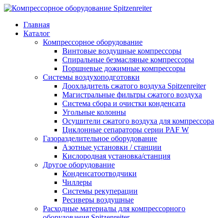
Главная
Каталог
Компрессорное оборудование
Винтовые воздушные компрессоры
Спиральные безмасляные компрессоры
Поршневые дожимные компрессоры
Системы воздухоподготовки
Доохладитель сжатого воздуха Spitzenreiter
Магистральные фильтры сжатого воздуха
Система сбора и очистки конденсата
Угольные колонны
Осушители сжатого воздуха для компрессора
Циклонные сепараторы серии PAF W
Газоразделительное оборудование
Азотные установки / станции
Кислородная установка/станция
Другое оборудование
Конденсатоотводчики
Чиллеры
Системы рекуперации
Ресиверы воздушные
Расходные материалы для компрессорного
оборудования Spitzenreiter