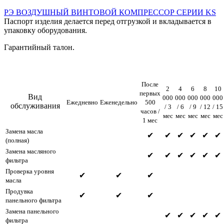
РЭ ВОЗДУШНЫЙ ВИНТОВОЙ КОМПРЕССОР СЕРИИ KS
Паспорт изделия делается перед отгрузкой и вкладывается в
упаковку оборудования.
Гарантийный талон.
После
2
4
6
8
10
первых
Вид
000
000
000
000
000
Ежедневно
Еженедельно
500
обслуживания
/ 3
/ 6
/ 9
/ 12
/ 15
часов /
мес
мес
мес
мес
мес
1 мес
Замена масла
✔
✔
✔
✔
✔
✔
(полная)
Замена масляного
✔
✔
✔
✔
✔
✔
фильтра
Проверка уровня
✔
✔
✔
масла
Продувка
✔
✔
✔
панельного фильтра
Замена панельного
✔
✔
✔
✔
✔
фильтра