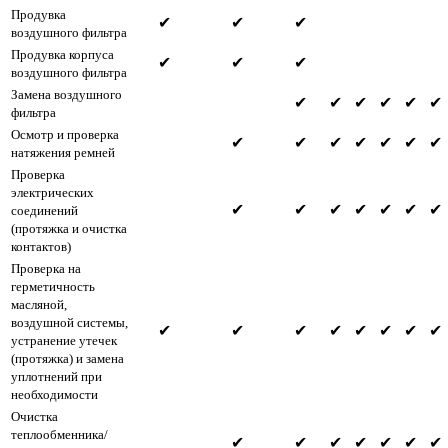
Продувка
✔
✔
✔
воздушного фильтра
Продувка корпуса
✔
✔
✔
воздушного фильтра
Замена воздушного
✔
✔
✔
✔
✔
✔
фильтра
Осмотр и проверка
✔
✔
✔
✔
✔
✔
✔
натяжения ремней
Проверка
электрических
✔
✔
✔
✔
✔
✔
✔
соединений
(протяжка и очистка
контактов)
Проверка на
герметичность
масляной,
воздушной системы,
✔
✔
✔
✔
✔
✔
✔
✔
устранение утечек
(протяжка) и замена
уплотнений при
необходимости
Очистка
теплообменника/
✔
✔
✔
✔
✔
✔
✔