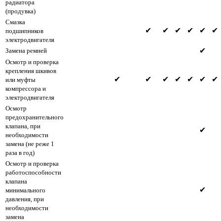
радиатора
(продувка)
Смазка
✔
✔
✔
✔
✔
✔
подшипников
электродвигателя
✔
Замена ремней
Осмотр и проверка
крепления шкивов
✔
✔
✔
✔
✔
✔
✔
или муфты
компрессора и
электродвигателя
Осмотр
предохранительного
клапана, при
✔
необходимости
замена (не реже 1
раза в год)
Осмотр и проверка
работоспособности
клапана
✔
минимального
давления, при
необходимости
замена