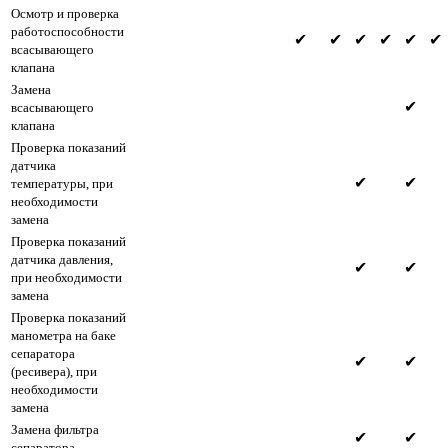
Осмотр и проверка
работоспособности
✔
✔
✔
✔
✔
✔
всасывающего
клапана
Замена
✔
всасывающего
клапана
Проверка показаний
датчика
✔
✔
температуры, при
необходимости
замена
Проверка показаний
датчика давления,
✔
✔
при необходимости
замена
Проверка показаний
манометра на баке
сепаратора
✔
✔
(ресивера), при
необходимости
замена
Замена фильтра
✔
✔
сепаратора