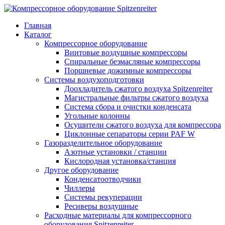
Главная
Каталог
Компрессорное оборудование
Винтовые воздушные компрессоры
Спиральные безмасляные компрессоры
Поршневые дожимные компрессоры
Системы воздухоподготовки
Доохладитель сжатого воздуха Spitzenreiter
Магистральные фильтры сжатого воздуха
Система сбора и очистки конденсата
Угольные колонны
Осушители сжатого воздуха для компрессора
Циклонные сепараторы серии PAF W
Газоразделительное оборудование
Азотные установки / станции
Кислородная установка/станция
Другое оборудование
Конденсатоотводчики
Чиллеры
Системы рекуперации
Ресиверы воздушные
Расходные материалы для компрессорного
оборудования Spitzenreiter