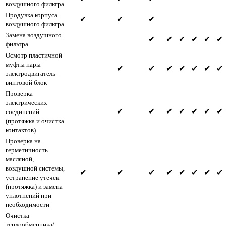
воздушного фильтра
Продувка корпуса
✔
✔
✔
воздушного фильтра
Замена воздушного
✔
✔
✔
✔
✔
✔
фильтра
Осмотр пластичной
муфты пары
✔
✔
✔
✔
✔
✔
✔
электродвигатель-
винтовой блок
Проверка
электрических
✔
✔
✔
✔
✔
✔
✔
соединений
(протяжка и очистка
контактов)
Проверка на
герметичность
масляной,
воздушной системы,
✔
✔
✔
✔
✔
✔
✔
✔
устранение утечек
(протяжка) и замена
уплотнений при
необходимости
Очистка
теплообменника/