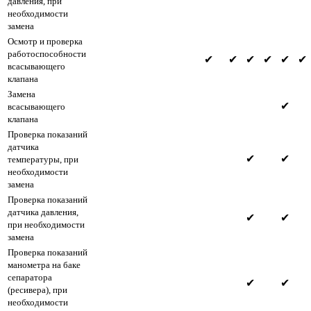
давления, при
необходимости
замена
Осмотр и проверка
работоспособности
✔
✔
✔
✔
✔
✔
всасывающего
клапана
Замена
✔
всасывающего
клапана
Проверка показаний
датчика
✔
✔
температуры, при
необходимости
замена
Проверка показаний
датчика давления,
✔
✔
при необходимости
замена
Проверка показаний
манометра на баке
сепаратора
✔
✔
(ресивера), при
необходимости