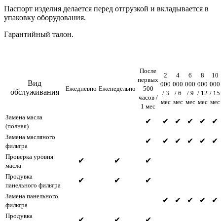
Паспорт изделия делается перед отгрузкой и вкладывается в
упаковку оборудования.
Гарантийный талон.
После
2
4
6
8
10
первых
Вид
000
000
000
000
000
Ежедневно
Еженедельно
500
обслуживания
/ 3
/ 6
/ 9
/ 12
/ 15
часов /
мес
мес
мес
мес
мес
1 мес
Замена масла
✔
✔
✔
✔
✔
✔
(полная)
Замена масляного
✔
✔
✔
✔
✔
✔
фильтра
Проверка уровня
✔
✔
✔
масла
Продувка
✔
✔
✔
панельного фильтра
Замена панельного
✔
✔
✔
✔
✔
фильтра
Продувка
✔
✔
✔