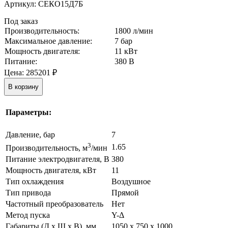
Артикул:
СЕКО15Д7Б
Под заказ
Производительность:
1800 л/мин
Максимальное давление:
7 бар
Мощность двигателя:
11 кВт
Питание:
380 В
Цена:
285201
₽
В корзину
Параметры:
Давление, бар
7
3
1.65
Производительность, м
/мин
Питание электродвигателя, В
380
Мощность двигателя, кВт
11
Тип охлаждения
Воздушное
Тип привода
Прямой
Частотный преобразователь
Нет
Метод пуска
Y-Δ
Габариты (Д х Ш х В), мм
1050 x 750 x 1000