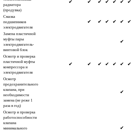
✔
✔
✔
✔
✔
✔
✔
радиатора
(продувка)
Смазка
✔
✔
✔
✔
✔
✔
подшипников
электродвигателя
Замена пластичной
муфты пары
✔
электродвигатель-
винтовой блок
Осмотр и проверка
пластичной муфты
✔
✔
✔
✔
✔
✔
✔
компрессора и
электродвигателя
Осмотр
предохранительного
клапана, при
✔
необходимости
замена (не реже 1
раза в год)
Осмотр и проверка
работоспособности
клапана
✔
минимального