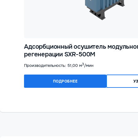
Адсорбционный осушитель модульног
регенерации SXR-500M
3
Производительность: 51,00 м
/мин
ПОДРОБНЕЕ
У