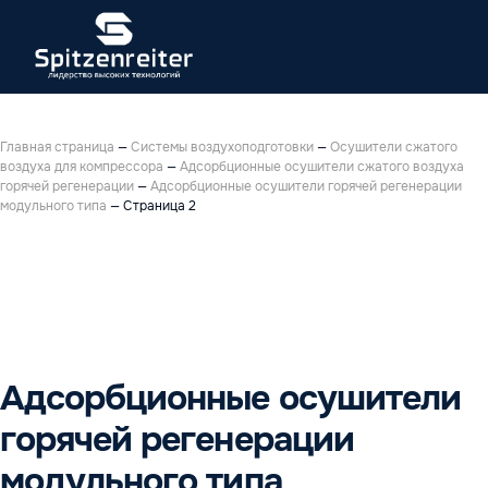
Главная страница
—
Системы воздухоподготовки
—
Осушители сжатого
воздуха для компрессора
—
Адсорбционные осушители сжатого воздуха
горячей регенерации
—
Адсорбционные осушители горячей регенерации
модульного типа
—
Страница 2
Адсорбционные осушители
горячей регенерации
модульного типа