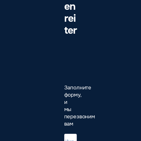
en
rei
ter
Заполните
форму,
и
мы
перезвоним
вам