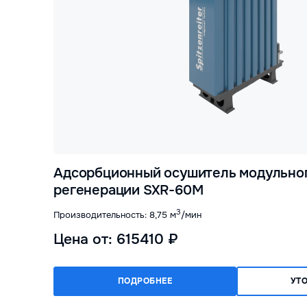
Адсорбционный осушитель модульног
регенерации SXR-60M
3
Производительность: 8,75 м
/мин
Цена от: 615410 ₽
ПОДРОБНЕЕ
УТ