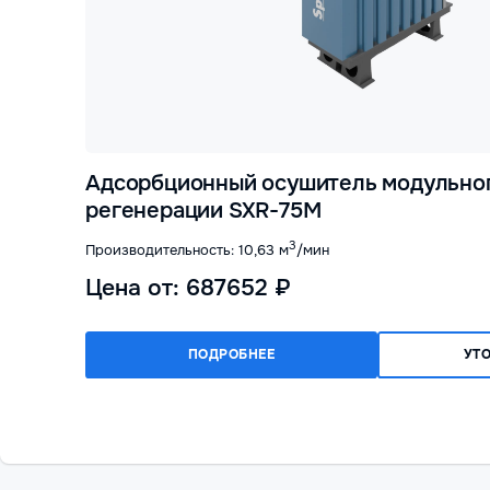
Адсорбционный осушитель модульног
регенерации SXR-75M
3
Производительность: 10,63 м
/мин
Цена от: 687652 ₽
ПОДРОБНЕЕ
УТ