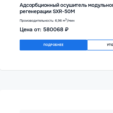
Адсорбционный осушитель модульног
регенерации SXR-50M
3
Производительность: 6,96 м
/мин
Цена от: 580068 ₽
ПОДРОБНЕЕ
УТ