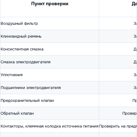
Пункт проверки
Д
Воздушный фильтр
З
Клиновидный ремень
З
Консистентная смазка
Д
Смазка электродвигателя
Д
Уплотнения
З
Подшипники электродвигателя
З
Предохранительный клапан
Пр
Обратный клапан
Провер
Контакторы, клеммная колодка источника питания
Проверить на пред