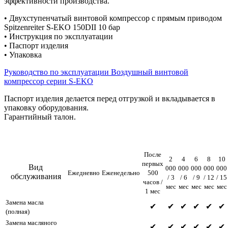
эффективности производства.
• Двухступенчатый винтовой компрессор с прямым приводом
Spitzenreiter S-EKO 150DII 10 бар
• Инструкция по эксплуатации
• Паспорт изделия
• Упаковка
Руководство по эксплуатации Воздушный винтовой
компрессор серии S-EKO
Паспорт изделия делается перед отгрузкой и вкладывается в
упаковку оборудования.
Гарантийный талон.
После
2
4
6
8
10
первых
Вид
000
000
000
000
000
Ежедневно
Еженедельно
500
обслуживания
/ 3
/ 6
/ 9
/ 12
/ 15
часов /
мес
мес
мес
мес
мес
1 мес
Замена масла
✔
✔
✔
✔
✔
✔
(полная)
Замена масляного
✔
✔
✔
✔
✔
✔