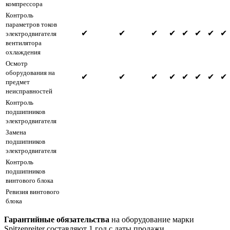
компрессора
Контроль
параметров токов
✔
✔
✔
✔
✔
✔
✔
✔
электродвигателя
вентилятора
охлаждения
Осмотр
оборудования на
✔
✔
✔
✔
✔
✔
✔
✔
предмет
неисправностей
Контроль
подшипников
электродвигателя
Замена
подшипников
электродвигателя
Контроль
подшипников
винтового блока
Ревизия винтового
блока
Гарантийные обязательства
на оборудование марки
Spitzenreiter составляют 1 год с даты продажи.