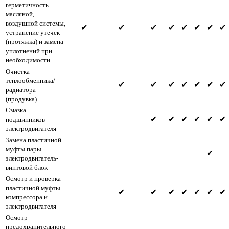
герметичность
масляной,
воздушной системы,
✔
✔
✔
✔
✔
✔
✔
✔
устранение утечек
(протяжка) и замена
уплотнений при
необходимости
Очистка
теплообменника/
✔
✔
✔
✔
✔
✔
✔
радиатора
(продувка)
Смазка
✔
✔
✔
✔
✔
✔
подшипников
электродвигателя
Замена пластичной
муфты пары
✔
электродвигатель-
винтовой блок
Осмотр и проверка
пластичной муфты
✔
✔
✔
✔
✔
✔
✔
компрессора и
электродвигателя
Осмотр
предохранительного