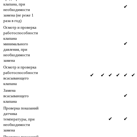
клапана, при
✔
необходимости
замена (не реже 1
раза в год)
Осмотр и проверка
работоспособности
клапана
✔
минимального
давления, при
необходимости
замена
Осмотр и проверка
работоспособности
✔
✔
✔
✔
✔
✔
всасывающего
клапана
Замена
✔
всасывающего
клапана
Проверка показаний
датчика
✔
✔
температуры, при
необходимости
замена
Проверка показаний