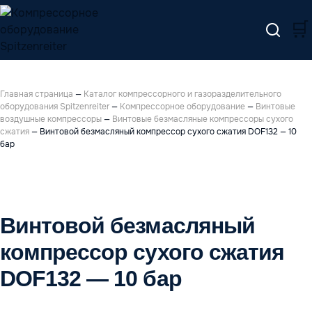
🛒
Главная страница
—
Каталог компрессорного и газоразделительного
оборудования Spitzenreiter
—
Компрессорное оборудование
—
Винтовые
воздушные компрессоры
—
Винтовые безмасляные компрессоры сухого
сжатия
—
Винтовой безмасляный компрессор сухого сжатия DOF132 — 10
бар
Винтовой безмасляный
компрессор сухого сжатия
DOF132 — 10 бар