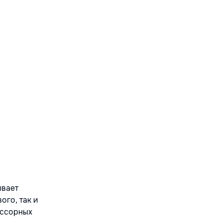
ывает
ого, так и
ессорных