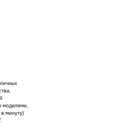
зличных
ства,
й
е моделями,
 в минуту)
.