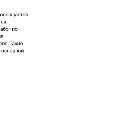
 оснащается
тся
абот по
ия
ns. Такие
у основной