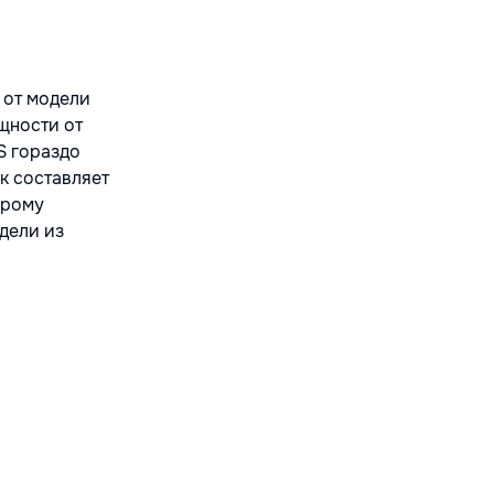
 от модели
ощности от
S гораздо
к составляет
орому
дели из