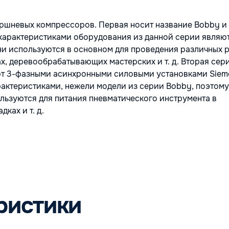
ршневых компрессоров. Первая носит название Bobby и
характеристиками оборудования из данной серии являю
ни используются в основном для проведения различных р
х, деревообрабатывающих мастерских и т. д. Вторая сер
ют 3-фазными асинхронными силовыми установками Sieme
рактеристиками, нежели модели из серии Bobby, поэтом
льзуются для питания пневматического инструмента в
ках и т. д.
ристики