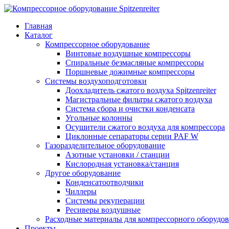
Главная
Каталог
Компрессорное оборудование
Винтовые воздушные компрессоры
Спиральные безмасляные компрессоры
Поршневые дожимные компрессоры
Системы воздухоподготовки
Доохладитель сжатого воздуха Spitzenreiter
Магистральные фильтры сжатого воздуха
Система сбора и очистки конденсата
Угольные колонны
Осушители сжатого воздуха для компрессора
Циклонные сепараторы серии PAF W
Газоразделительное оборудование
Азотные установки / станции
Кислородная установка/станция
Другое оборудование
Конденсатоотводчики
Чиллеры
Системы рекуперации
Ресиверы воздушные
Расходные материалы для компрессорного оборудован
Проекты