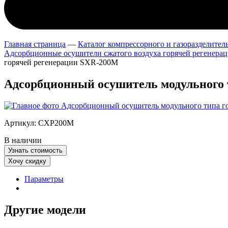
Главная страница
—
Каталог компрессорного и газоразделитель
Адсорбционные осушители сжатого воздуха горячей регенера
горячей регенерации SXR-200M
Адсорбционный осушитель модульного 
Артикул:
СХР200M
В наличии
Узнать стоимость
Хочу скидку
Параметры
Другие модели