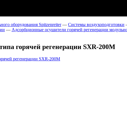
ного оборудования Spitzenreiter
—
Системы воздухоподготовки
ции
—
Адсорбционные осушители горячей регенерации модульно
типа горячей регенерации SXR-200M