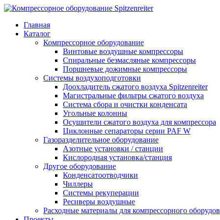
Главная
Каталог
Компрессорное оборудование
Винтовые воздушные компрессоры
Спиральные безмасляные компрессоры
Поршневые дожимные компрессоры
Системы воздухоподготовки
Доохладитель сжатого воздуха Spitzenreiter
Магистральные фильтры сжатого воздуха
Система сбора и очистки конденсата
Угольные колонны
Осушители сжатого воздуха для компрессора
Циклонные сепараторы серии PAF W
Газоразделительное оборудование
Азотные установки / станции
Кислородная установка/станция
Другое оборудование
Конденсатоотводчики
Чиллеры
Системы рекуперации
Ресиверы воздушные
Расходные материалы для компрессорного оборудован
Проекты