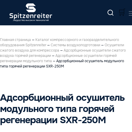
🛒
Главная страница
—
Каталог компрессорного и газоразделительного
оборудования Spitzenreiter
—
Системы воздухоподготовки
—
Осушители
сжатого воздуха для компрессора
—
Адсорбционные осушители сжатого
воздуха горячей регенерации
—
Адсорбционные осушители горячей
регенерации модульного типа
—
Адсорбционный осушитель модульного
типа горячей регенерации SXR-250M
Адсорбционный осушитель
модульного типа горячей
регенерации SXR-250M