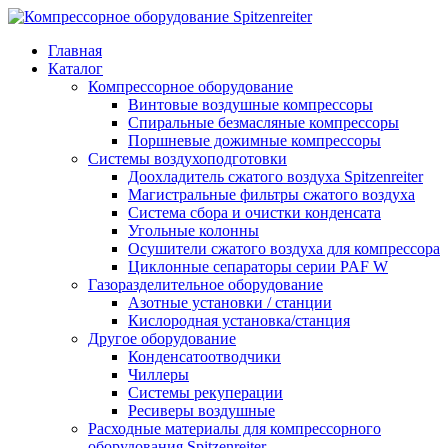
Главная
Каталог
Компрессорное оборудование
Винтовые воздушные компрессоры
Спиральные безмасляные компрессоры
Поршневые дожимные компрессоры
Системы воздухоподготовки
Доохладитель сжатого воздуха Spitzenreiter
Магистральные фильтры сжатого воздуха
Система сбора и очистки конденсата
Угольные колонны
Осушители сжатого воздуха для компрессора
Циклонные сепараторы серии PAF W
Газоразделительное оборудование
Азотные установки / станции
Кислородная установка/станция
Другое оборудование
Конденсатоотводчики
Чиллеры
Системы рекуперации
Ресиверы воздушные
Расходные материалы для компрессорного
оборудования Spitzenreiter