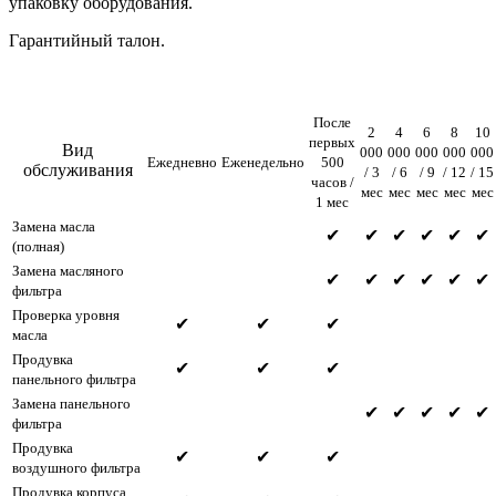
упаковку оборудования.
Гарантийный талон.
После
2
4
6
8
10
первых
Вид
000
000
000
000
000
Ежедневно
Еженедельно
500
обслуживания
/ 3
/ 6
/ 9
/ 12
/ 15
часов /
мес
мес
мес
мес
мес
1 мес
Замена масла
✔
✔
✔
✔
✔
✔
(полная)
Замена масляного
✔
✔
✔
✔
✔
✔
фильтра
Проверка уровня
✔
✔
✔
масла
Продувка
✔
✔
✔
панельного фильтра
Замена панельного
✔
✔
✔
✔
✔
фильтра
Продувка
✔
✔
✔
воздушного фильтра
Продувка корпуса