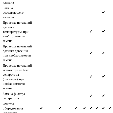
клапана
Замена
✔
всасывающего
клапана
Проверка показаний
датчика
✔
✔
температуры, при
необходимости
замена
Проверка показаний
датчика давления,
✔
✔
при необходимости
замена
Проверка показаний
манометра на баке
сепаратора
✔
✔
(ресивера), при
необходимости
замена
Замена фильтра
✔
✔
сепаратора
Очистка
✔
✔
✔
✔
✔
✔
✔
✔
оборудования
(продувка)