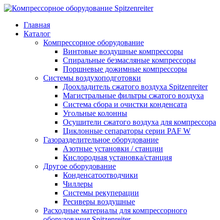
Главная
Каталог
Компрессорное оборудование
Винтовые воздушные компрессоры
Спиральные безмасляные компрессоры
Поршневые дожимные компрессоры
Системы воздухоподготовки
Доохладитель сжатого воздуха Spitzenreiter
Магистральные фильтры сжатого воздуха
Система сбора и очистки конденсата
Угольные колонны
Осушители сжатого воздуха для компрессора
Циклонные сепараторы серии PAF W
Газоразделительное оборудование
Азотные установки / станции
Кислородная установка/станция
Другое оборудование
Конденсатоотводчики
Чиллеры
Системы рекуперации
Ресиверы воздушные
Расходные материалы для компрессорного
оборудования Spitzenreiter